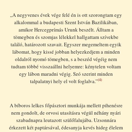
„A negyvenes évek vége felé én is ott szorongtam egy
alkalommal a budapesti Szent István Bazilikában,
amikor Hercegprímás Urunk beszélt. Álltam a
tömegben és szomjas lélekkel hallgattam szívekbe
találó, határozott szavait. Egyszer megemeltem egyik
lábomat, hogy kissé jobban helyezkedjem a minden
oldalról nyomó tömegben, s a beszéd végéig nem
tudtam többé visszaállni helyemre: kénytelen voltam
egy lábon maradni végig. Szó szerint minden
(4)
talpalatnyi hely el volt foglalva.”
A bíboros lelkes főpásztori munkája mellett pihenésre
nem gondolt, de orvosi utasításra végül néhány nyári
szabadnapra leutazott szülőfalujába. Uzsonnára
érkezett két paptársával, édesanyja kevés hideg élelem