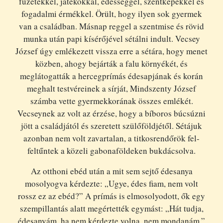
füzetekkel, játékokkal, édességgel, szentképekkel és
fogadalmi érmékkel. Örült, hogy ilyen sok gyermek
van a családban. Másnap reggel a szentmise és rövid
munka után papi kísérőjével sétálni indult. Vecsey
József úgy emlékezett vissza erre a sétára, hogy menet
közben, ahogy bejárták a falu környékét, és
meglátogatták a hercegprímás édesapjának és korán
meghalt testvéreinek a sírját, Mindszenty József
számba vette gyermekkorának összes emlékét.
Vecseynek az volt az érzése, hogy a bíboros búcsúzni
jött a családjától és szeretett szülőföldjétől. Sétájuk
azonban nem volt zavartalan, a titkosrendőrök fel-
feltűntek a közeli gabonaföldeken bukdácsolva.
Az otthoni ebéd után a mit sem sejtő édesanya
mosolyogva kérdezte: „Ugye, édes fiam, nem volt
rossz ez az ebéd?” A prímás is elmosolyodott, ők egy
szempillantás alatt megértették egymást: „Hát tudja,
édesanyám, ha nem kérdezte volna, nem mondanám.”