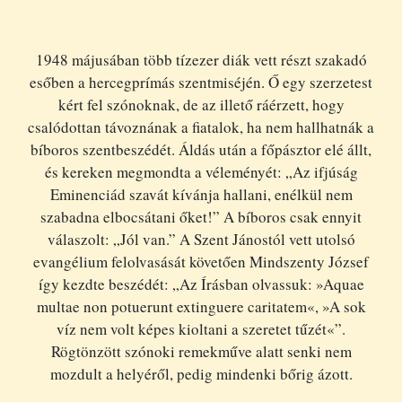
1948 májusában több tízezer diák vett részt szakadó
esőben a hercegprímás szentmiséjén. Ő egy szerzetest
kért fel szónoknak, de az illető ráérzett, hogy
csalódottan távoznának a fiatalok, ha nem hallhatnák a
bíboros szentbeszédét. Áldás után a főpásztor elé állt,
és kereken megmondta a véleményét: „Az ifjúság
Eminenciád szavát kívánja hallani, enélkül nem
szabadna elbocsátani őket!” A bíboros csak ennyit
válaszolt: „Jól van.” A Szent Jánostól vett utolsó
evangélium felolvasását követően Mindszenty József
így kezdte beszédét: „Az Írásban olvassuk: »Aquae
multae non potuerunt extinguere caritatem«, »A sok
víz nem volt képes kioltani a szeretet tűzét«”.
Rögtönzött szónoki remekműve alatt senki nem
mozdult a helyéről, pedig mindenki bőrig ázott.