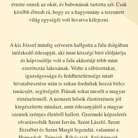
értette ennek az okát, és babonának tartotta azt. Csak
később ébredt rá, hogy ez a hagyomány a teremtett
világ egységét volt hivatva kifejezni.
A kis József mindig szívesen hallgatta a falu dolgában
intézkedő édesapját, aki mint községi bíró elöljárója
és képviselője volt a falu akkortájt több mint
ezerötszáz lakosának. Védte a rábízottakat,
igazságossága és feddhetetlensége miatt
hivatalvesztése után is sokan fordultak hozzá bölcs
tanácsért, segítségért. Fiának sokat mesélt a magyar
történelemről. A nemzeti hősök élettörténete jól
kiegészítette mindazt, amit édesanyjától a magyar
szentek erényes életéről hallott. Gyermeki képzeletét
elvarázsolták Szent István, Szent László, Szent
Erzsébet és Szent Margit legendái, valamint a
Hunyadiak, Zrínyiek, Rákócziak, Széchényiek,