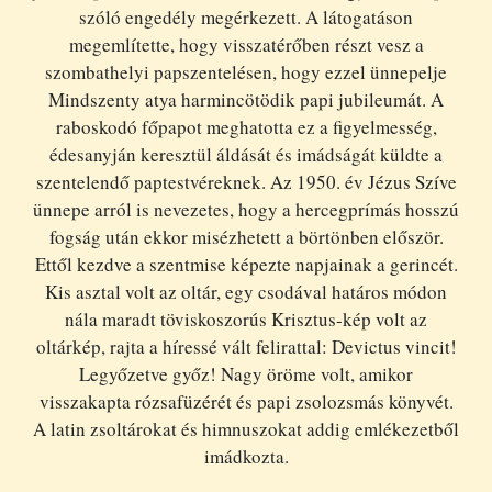
szóló engedély megérkezett. A látogatáson
megemlítette, hogy visszatérőben részt vesz a
szombathelyi papszentelésen, hogy ezzel ünnepelje
Mindszenty atya harmincötödik papi jubileumát. A
raboskodó főpapot meghatotta ez a figyelmesség,
édesanyján keresztül áldását és imádságát küldte a
szentelendő paptestvéreknek. Az 1950. év Jézus Szíve
ünnepe arról is nevezetes, hogy a hercegprímás hosszú
fogság után ekkor misézhetett a börtönben először.
Ettől kezdve a szentmise képezte napjainak a gerincét.
Kis asztal volt az oltár, egy csodával határos módon
nála maradt töviskoszorús Krisztus-kép volt az
oltárkép, rajta a híressé vált felirattal: Devictus vincit!
Legyőzetve győz! Nagy öröme volt, amikor
visszakapta rózsafüzérét és papi zsolozsmás könyvét.
A latin zsoltárokat és himnuszokat addig emlékezetből
imádkozta.