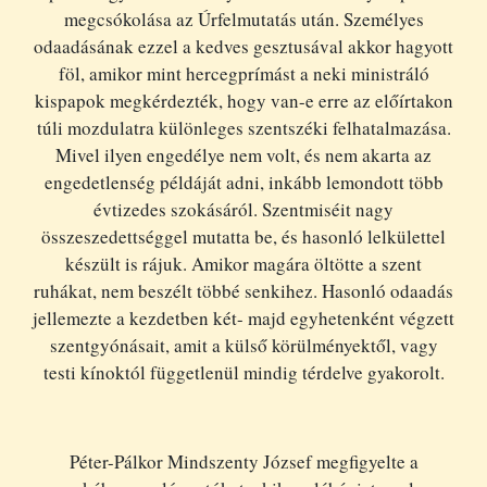
megcsókolása az Úrfelmutatás után. Személyes
odaadásának ezzel a kedves gesztusával akkor hagyott
föl, amikor mint hercegprímást a neki ministráló
kispapok megkérdezték, hogy van-e erre az előírtakon
túli mozdulatra különleges szentszéki felhatalmazása.
Mivel ilyen engedélye nem volt, és nem akarta az
engedetlenség példáját adni, inkább lemondott több
évtizedes szokásáról. Szentmiséit nagy
összeszedettséggel mutatta be, és hasonló lelkülettel
készült is rájuk. Amikor magára öltötte a szent
ruhákat, nem beszélt többé senkihez. Hasonló odaadás
jellemezte a kezdetben két- majd egyhetenként végzett
szentgyónásait, amit a külső körülményektől, vagy
testi kínoktól függetlenül mindig térdelve gyakorolt.
Péter-Pálkor Mindszenty József megfigyelte a