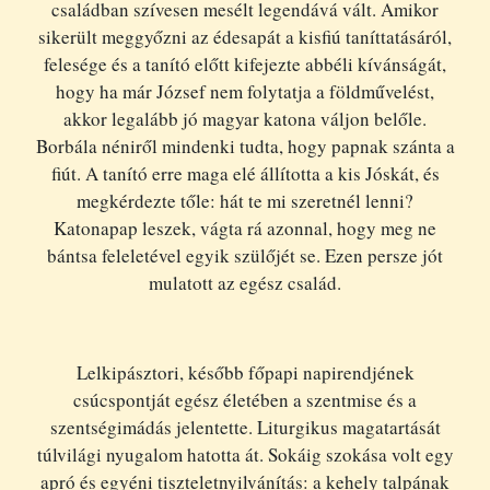
családban szívesen mesélt legendává vált. Amikor
sikerült meggyőzni az édesapát a kisfiú taníttatásáról,
felesége és a tanító előtt kifejezte abbéli kívánságát,
hogy ha már József nem folytatja a földművelést,
akkor legalább jó magyar katona váljon belőle.
Borbála néniről mindenki tudta, hogy papnak szánta a
fiút. A tanító erre maga elé állította a kis Jóskát, és
megkérdezte tőle: hát te mi szeretnél lenni?
Katonapap leszek, vágta rá azonnal, hogy meg ne
bántsa feleletével egyik szülőjét se. Ezen persze jót
mulatott az egész család.
Lelkipásztori, később főpapi napirendjének
csúcspontját egész életében a szentmise és a
szentségimádás jelentette. Liturgikus magatartását
túlvilági nyugalom hatotta át. Sokáig szokása volt egy
apró és egyéni tiszteletnyilvánítás: a kehely talpának