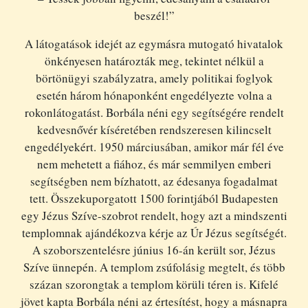
beszél!”
A látogatások idejét az egymásra mutogató hivatalok
önkényesen határozták meg, tekintet nélkül a
börtönügyi szabályzatra, amely politikai foglyok
esetén három hónaponként engedélyezte volna a
rokonlátogatást. Borbála néni egy segítségére rendelt
kedvesnővér kíséretében rendszeresen kilincselt
engedélyekért. 1950 márciusában, amikor már fél éve
nem mehetett a fiához, és már semmilyen emberi
segítségben nem bízhatott, az édesanya fogadalmat
tett. Összekuporgatott 1500 forintjából Budapesten
egy Jézus Szíve-szobrot rendelt, hogy azt a mindszenti
templomnak ajándékozva kérje az Úr Jézus segítségét.
A szoborszentelésre június 16-án került sor, Jézus
Szíve ünnepén. A templom zsúfolásig megtelt, és több
százan szorongtak a templom körüli téren is. Kifelé
jövet kapta Borbála néni az értesítést, hogy a másnapra