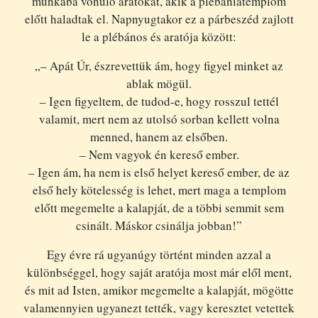
munkába vonuló aratókat, akik a plébániatemplom
előtt haladtak el. Napnyugtakor ez a párbeszéd zajlott
le a plébános és aratója között:
„– Apát Úr, észrevettük ám, hogy figyel minket az
ablak mögül.
– Igen figyeltem, de tudod-e, hogy rosszul tettél
valamit, mert nem az utolsó sorban kellett volna
menned, hanem az elsőben.
– Nem vagyok én kereső ember.
– Igen ám, ha nem is első helyet kereső ember, de az
első hely kötelesség is lehet, mert maga a templom
előtt megemelte a kalapját, de a többi semmit sem
csinált. Máskor csinálja jobban!”
Egy évre rá ugyanúgy történt minden azzal a
különbséggel, hogy saját aratója most már elől ment,
és mit ad Isten, amikor megemelte a kalapját, mögötte
valamennyien ugyanezt tették, vagy keresztet vetettek