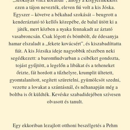
ezen a tájon nevezték, eleven fiú volt a kis Jóska.
Egyszer – követve a békahad szokását – beugrott a
kenderáztató tó kellős közepébe, de balul ütött ki a
játék, mert közben a nyaka fennakadt az áztató
vasabroncsán. Csak lógott és bömbölt, de édesanyja
hamar elszaladt a „fekete kovácsért”, és kiszabadíttatta
fiát. A kis Józsika ideje nagyobbik részében neki
segédkezett: a baromfiudvarban a csibéket gondozta,
tojást gyűjtött, a legelőn a libákat és a teheneket
őrizte, fát hordott a tűzhelyre, krumplit ültetett,
gyomtalanított, segített szüretelni, gyümölcsöt szedni,
vezette a lovakat a szántásnál, és néhanapján még a
boltba is őt küldték. Kevéske szabadidejében szívesen
olvasott és tanult.
Egy ekkoriban lezajlott otthoni beszélgetés a Pehm