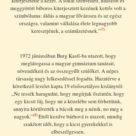
kiterjesztette a kezét. A sokat szenvedett, üldözött és
meggyötört bíboros kiterjesztett kezének kettős volt a
szimbóluma: áldás a magyar fővárosra és az egész
országra, valamint vállalása élete legnagyobb
(7)
keresztjének, a száműzetésnek.”
1972 júniusában Burg Kastl-ba utazott, hogy
meglátogassa a magyar gimnázium tanárait,
növendékeit és az összegyűlt szülőket. A népes
társaság nagy lelkesedéssel fogadta. Hazatérve a
következő levelet kapta 19 elsőosztályos kislánytól:
„Ne tessék haragudni, hogy megírjuk őszintén, hogy
egy kicsit fáj, hogy mi a közelébe sem férhettünk,
annyira körülvették a bácsik meg a nénik, no meg a
(8)
nagyok.”
Ettől kezdve bárhová is utazott, mindig
szakított időt, hogy a kicsi gyerekekkel is
elbeszélgessen.