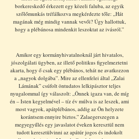
borkereskedő érkezett egy közeli faluba, az egyik
szőlőmunkás tréfálkozva megkérdezte tőle: „Hát
magának még mindig vannak vevői? Úgy hallottuk,
hogy a plébánosa mindenkit leszoktat az ivásról.”
Amikor egy kormányhivatalnoknál járt hivatalos,
jószolgálati ügyben, az illető politikus figyelmeztetni
akarta, hogy ő csak egy plébános, tehát ne avatkozzon
a „nagyok dolgába”. Mire az ellenfelei által „Zalai
Lámának” csúfolt öntudatos lelkipásztor teljes
nyugalommal így válaszolt: „Önnek igaza van, de míg
én – Isten kegyelmével – tíz év múlva is az leszek, ami
most vagyok, apátplébános, addig az Ön helyzete
korántsem ennyire biztos.” Zalaegerszegen a
megyegyűlés egy javaslatot éveken keresztül nem
tudott keresztülvinni az apátúr jogos és indokolt