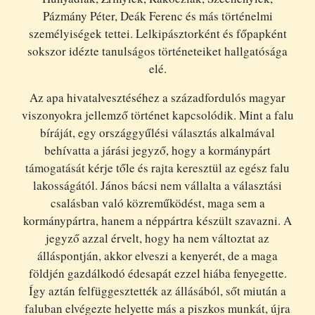
Pázmány Péter, Deák Ferenc és más történelmi
személyiségek tettei. Lelkipásztorként és főpapként
sokszor idézte tanulságos történeteiket hallgatósága
elé.
Az apa hivatalvesztéséhez a századfordulós magyar
viszonyokra jellemző történet kapcsolódik. Mint a falu
bíráját, egy országgyűlési választás alkalmával
behívatta a járási jegyző, hogy a kormánypárt
támogatását kérje tőle és rajta keresztül az egész falu
lakosságától. János bácsi nem vállalta a választási
csalásban való közreműködést, maga sem a
kormánypártra, hanem a néppártra készült szavazni. A
jegyző azzal érvelt, hogy ha nem változtat az
álláspontján, akkor elveszi a kenyerét, de a maga
földjén gazdálkodó édesapát ezzel hiába fenyegette.
Így aztán felfüggesztették az állásából, sőt miután a
faluban elvégezte helyette más a piszkos munkát, újra