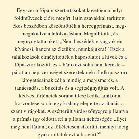
Egyszer a főpapi szertartásokat követően a helyi
földművesek előre megírt, latin szavakkal tarkított
ékes beszédben köszöntötték a hercegprímást, meg-
megakadva a felolvasásban. Megállította, és
megnyugtatta őket: „Nem beszédekre vagyok én
kíváncsi, hanem az életükre, munkájukra!” Ezek a
találkozások elmélyítették a kapcsolatot a hívek és a
főpásztor között, és – bár ő ezt soha nem kereste –
páratlan népszerűséget szereztek neki. Lelkipásztori
látogatásainak célja mindig a megismerés, a
tanácsadás, a buzdítás és a segítségnyújtás volt. A
kedves történetek sorába illeszkedik, amikor a
köszöntése során egy kislány elejtette az átadásra
szánt virágokat. A szétterült virágszőnyegre pillantva
a prímás így oldotta fel a pillanat nehézségét: „Ilyet
még nem láttam, ez tökéletesen sikerült, mennyi ideig
gyakoroltátok ezt a bravúrt?”