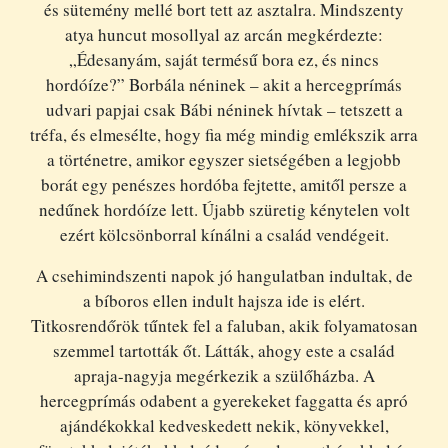
és sütemény mellé bort tett az asztalra. Mindszenty
atya huncut mosollyal az arcán megkérdezte:
„Édesanyám, saját termésű bora ez, és nincs
hordóíze?” Borbála néninek – akit a hercegprímás
udvari papjai csak Bábi néninek hívtak – tetszett a
tréfa, és elmesélte, hogy fia még mindig emlékszik arra
a történetre, amikor egyszer sietségében a legjobb
borát egy penészes hordóba fejtette, amitől persze a
nedűnek hordóíze lett. Újabb szüretig kénytelen volt
ezért kölcsönborral kínálni a család vendégeit.
A csehimindszenti napok jó hangulatban indultak, de
a bíboros ellen indult hajsza ide is elért.
Titkosrendőrök tűntek fel a faluban, akik folyamatosan
szemmel tartották őt. Látták, ahogy este a család
apraja-nagyja megérkezik a szülőházba. A
hercegprímás odabent a gyerekeket faggatta és apró
ajándékokkal kedveskedett nekik, könyvekkel,