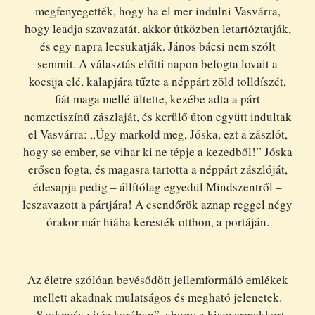
megfenyegették, hogy ha el mer indulni Vasvárra,
hogy leadja szavazatát, akkor útközben letartóztatják,
és egy napra lecsukatják. János bácsi nem szólt
semmit. A választás előtti napon befogta lovait a
kocsija elé, kalapjára tűzte a néppárt zöld tolldíszét,
fiát maga mellé ültette, kezébe adta a párt
nemzetiszínű zászlaját, és kerülő úton együtt indultak
el Vasvárra: „Úgy markold meg, Jóska, ezt a zászlót,
hogy se ember, se vihar ki ne tépje a kezedből!” Jóska
erősen fogta, és magasra tartotta a néppárt zászlóját,
édesapja pedig – állítólag egyedül Mindszentről –
leszavazott a pártjára! A csendőrök aznap reggel négy
órakor már hiába keresték otthon, a portáján.
Az életre szólóan bevésődött jellemformáló emlékek
mellett akadnak mulatságos és megható jelenetek.
„Szoknyás vitéz korában”, ahogy a kisgyermekkort