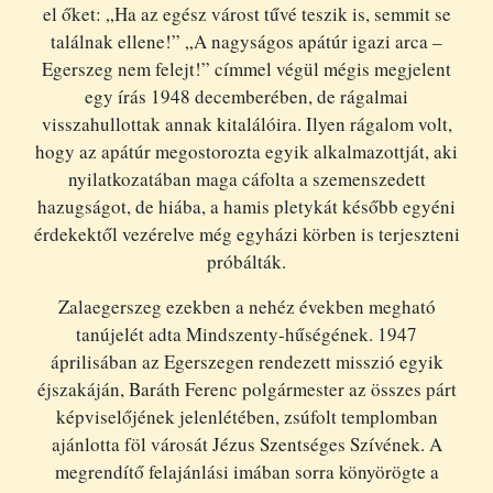
el őket: „Ha az egész várost tűvé teszik is, semmit se
találnak ellene!” „A nagyságos apátúr igazi arca –
Egerszeg nem felejt!” címmel végül mégis megjelent
egy írás 1948 decemberében, de rágalmai
visszahullottak annak kitalálóira. Ilyen rágalom volt,
hogy az apátúr megostorozta egyik alkalmazottját, aki
nyilatkozatában maga cáfolta a szemenszedett
hazugságot, de hiába, a hamis pletykát később egyéni
érdekektől vezérelve még egyházi körben is terjeszteni
próbálták.
Zalaegerszeg ezekben a nehéz években megható
tanújelét adta Mindszenty-hűségének. 1947
áprilisában az Egerszegen rendezett misszió egyik
éjszakáján, Baráth Ferenc polgármester az összes párt
képviselőjének jelenlétében, zsúfolt templomban
ajánlotta föl városát Jézus Szentséges Szívének. A
megrendítő felajánlási imában sorra könyörögte a