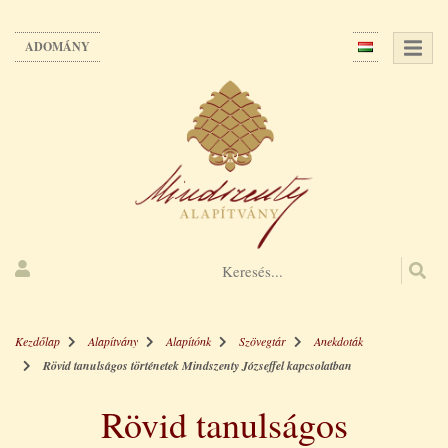
Ugrás
a
ADOMÁNY
tartalomra
Kezdőlap
Alapítvány
Alapítónk
Szövegtár
Anekdoták
Rövid tanulságos történetek Mindszenty Józseffel kapcsolatban
Rövid tanulságos