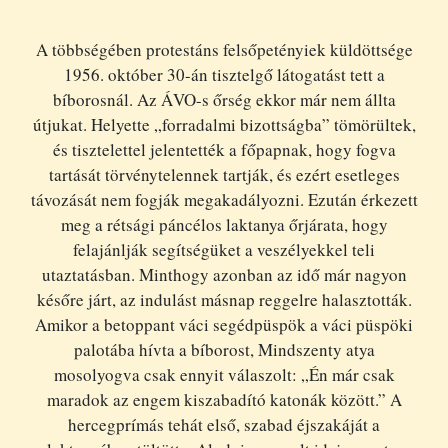
A többségében protestáns felsőpetényiek küldöttsége
1956. október 30-án tisztelgő látogatást tett a
bíborosnál. Az ÁVO-s őrség ekkor már nem állta
útjukat. Helyette „forradalmi bizottságba” tömörültek,
és tisztelettel jelentették a főpapnak, hogy fogva
tartását törvénytelennek tartják, és ezért esetleges
távozását nem fogják megakadályozni. Ezután érkezett
meg a rétsági páncélos laktanya őrjárata, hogy
felajánlják segítségüket a veszélyekkel teli
utaztatásban. Minthogy azonban az idő már nagyon
későre járt, az indulást másnap reggelre halasztották.
Amikor a betoppant váci segédpüspök a váci püspöki
palotába hívta a bíborost, Mindszenty atya
mosolyogva csak ennyit válaszolt: „Én már csak
maradok az engem kiszabadító katonák között.” A
hercegprímás tehát első, szabad éjszakáját a