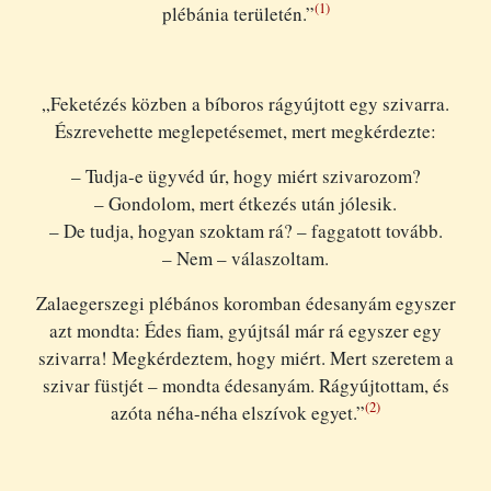
(1)
plébánia területén.”
„Feketézés közben a bíboros rágyújtott egy szivarra.
Észrevehette meglepetésemet, mert megkérdezte:
– Tudja-e ügyvéd úr, hogy miért szivarozom?
– Gondolom, mert étkezés után jólesik.
– De tudja, hogyan szoktam rá? – faggatott tovább.
– Nem – válaszoltam.
Zalaegerszegi plébános koromban édesanyám egyszer
azt mondta: Édes fiam, gyújtsál már rá egyszer egy
szivarra! Megkérdeztem, hogy miért. Mert szeretem a
szivar füstjét – mondta édesanyám. Rágyújtottam, és
(2)
azóta néha-néha elszívok egyet.”