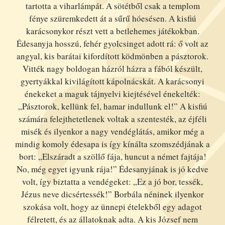
tartotta a viharlámpát. A sötétből csak a templom
fénye szüremkedett át a sűrű hóesésen. A kisfiú
karácsonykor részt vett a betlehemes játékokban.
Édesanyja hosszú, fehér gyolcsinget adott rá: ő volt az
angyal, kis barátai kifordított ködmönben a pásztorok.
Vitték nagy boldogan házról házra a fából készült,
gyertyákkal kivilágított kápolnácskát. A karácsonyi
énekeket a maguk tájnyelvi kiejtésével énekelték:
„Pásztorok, kellünk fel, hamar indullunk el!” A kisfiú
számára felejthetetlenek voltak a szentesték, az éjféli
misék és ilyenkor a nagy vendéglátás, amikor még a
mindig komoly édesapa is így kínálta szomszédjának a
bort: „Elszáradt a szöllő fája, huncut a német fajtája!
No, még egyet igyunk rája!” Édesanyjának is jó kedve
volt, így biztatta a vendégeket: „Ez a jó bor, tessék,
Jézus neve dicsértessék!” Borbála néninek ilyenkor
szokása volt, hogy az ünnepi ételekből egy adagot
félretett, és az állatoknak adta. A kis József nem