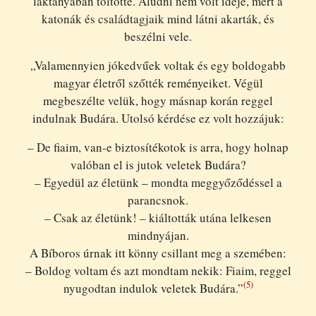
laktanyában töltötte. Aludni nem volt ideje, mert a
katonák és családtagjaik mind látni akarták, és
beszélni vele.
„Valamennyien jókedvűek voltak és egy boldogabb
magyar életről szőtték reményeiket. Végül
megbeszélte velük, hogy másnap korán reggel
indulnak Budára. Utolsó kérdése ez volt hozzájuk:
– De fiaim, van-e biztosítékotok is arra, hogy holnap
valóban el is jutok veletek Budára?
– Egyedül az életünk – mondta meggyőződéssel a
parancsnok.
– Csak az életünk! – kiáltották utána lelkesen
mindnyájan.
A Bíboros úrnak itt könny csillant meg a szemében:
– Boldog voltam és azt mondtam nekik: Fiaim, reggel
(5)
nyugodtan indulok veletek Budára.”