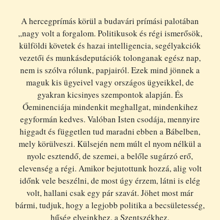
A hercegprímás körül a budavári prímási palotában
„nagy volt a forgalom. Politikusok és régi ismerősök,
külföldi követek és hazai intelligencia, segélyakciók
vezetői és munkásdeputációk tolonganak egész nap,
nem is szólva rólunk, papjairól. Ezek mind jönnek a
maguk kis ügyeivel vagy országos ügyeikkel, de
gyakran kicsinyes szempontok alapján. És
Őeminenciája mindenkit meghallgat, mindenkihez
egyformán kedves. Valóban Isten csodája, mennyire
higgadt és független tud maradni ebben a Bábelben,
mely körülveszi. Külsején nem múlt el nyom nélkül a
nyolc esztendő, de szemei, a belőle sugárzó erő,
elevenség a régi. Amikor bejutottunk hozzá, alig volt
időnk vele beszélni, de most úgy érzem, látni is elég
volt, hallani csak egy pár szavát. Jöhet most már
bármi, tudjuk, hogy a legjobb politika a becsületesség,
hűség elveinkhez, a Szentszékhez,