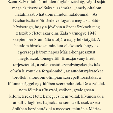
Szent Szív oltalmát minden foglalkozási ág, végül saját
maga és tisztviselőtársai számára: „amely oltalom
hatalmasabb hatalom minden hatalomnál”. Az
Eucharisztia előtt térdelve fogadta meg az apátúr
hívőserege, hogy a jövőben a Szent Szívnek még
tetszőbb életet akar élni. Zala vármegye 1948.
szeptember 8-án látta utoljára nagy lelkiatyját. A
hatalom birtokosai mindent elkövettek, hogy az
egerszegi három napos Mária-kongresszust
megfosszák tömegeitől: tífuszjárvány hírét
terjesztették, a zalai vasúti szerelvényeket javítás
címén kivonták a forgalomból, az autóbuszjáratokat
törölték, a londoni olimpián szerepelt focistákat a
főünnepséggel egy időben szerepeltették. De a zalaiak
nem féltek a tífusztól, esőben, gyalogosan
kilométereket tettek meg, és nem voltak kíváncsiak a
futball világhíres bajnokaira sem, akik csak az esti
órákban kezdhették el a meccset, miután a Mária-