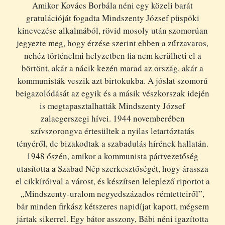
Amikor Kovács Borbála néni egy közeli barát
gratulációját fogadta Mindszenty József püspöki
kinevezése alkalmából, rövid mosoly után szomorúan
jegyezte meg, hogy érzése szerint ebben a zűrzavaros,
nehéz történelmi helyzetben fia nem kerülheti el a
börtönt, akár a nácik kezén marad az ország, akár a
kommunisták veszik azt birtokukba. A jóslat szomorú
beigazolódását az egyik és a másik vészkorszak idején
is megtapasztalhatták Mindszenty József
zalaegerszegi hívei. 1944 novemberében
szívszorongva értesültek a nyilas letartóztatás
tényéről, de bizakodtak a szabadulás hírének hallatán.
1948 őszén, amikor a kommunista pártvezetőség
utasította a Szabad Nép szerkesztőségét, hogy árassza
el cikkíróival a várost, és készítsen leleplező riportot a
„Mindszenty-uralom negyedszázados rémtetteiről”,
bár minden firkász kétszeres napidíjat kapott, mégsem
jártak sikerrel. Egy bátor asszony, Bábi néni igazította