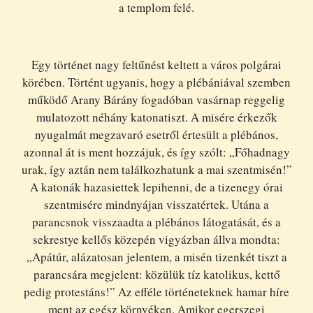
a templom felé.
Egy történet nagy feltűnést keltett a város polgárai
körében. Történt ugyanis, hogy a plébániával szemben
működő Arany Bárány fogadóban vasárnap reggelig
mulatozott néhány katonatiszt. A misére érkezők
nyugalmát megzavaró esetről értesült a plébános,
azonnal át is ment hozzájuk, és így szólt: „Főhadnagy
urak, így aztán nem találkozhatunk a mai szentmisén!”
A katonák hazasiettek lepihenni, de a tizenegy órai
szentmisére mindnyájan visszatértek. Utána a
parancsnok visszaadta a plébános látogatását, és a
sekrestye kellős közepén vigyázban állva mondta:
„Apátúr, alázatosan jelentem, a misén tizenkét tiszt a
parancsára megjelent: közülük tíz katolikus, kettő
pedig protestáns!” Az efféle történeteknek hamar híre
ment az egész környéken. Amikor egerszegi