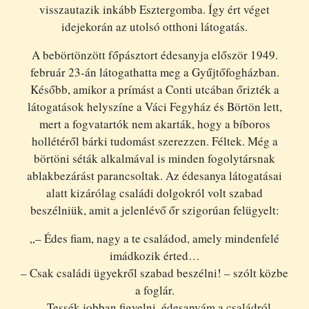
visszautazik inkább Esztergomba. Így ért véget
idejekorán az utolsó otthoni látogatás.
A bebörtönzött főpásztort édesanyja először 1949.
február 23-án látogathatta meg a Gyűjtőfogházban.
Később, amikor a prímást a Conti utcában őrizték a
látogatások helyszíne a Váci Fegyház és Börtön lett,
mert a fogvatartók nem akarták, hogy a bíboros
hollétéről bárki tudomást szerezzen. Féltek. Még a
börtöni séták alkalmával is minden fogolytársnak
ablakbezárást parancsoltak. Az édesanya látogatásai
alatt kizárólag családi dolgokról volt szabad
beszélniük, amit a jelenlévő őr szigorúan felügyelt:
„– Édes fiam, nagy a te családod, amely mindenfelé
imádkozik érted…
– Csak családi ügyekről szabad beszélni! – szólt közbe
a foglár.
– Tessék jobban figyelni, édesanyám a családról