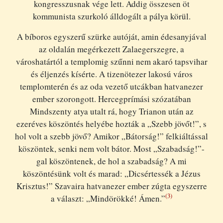
kongresszusnak vége lett. Addig összesen öt
kommunista szurkoló álldogált a pálya körül.
A bíboros egyszerű szürke autóját, amin édesanyjával
az oldalán megérkezett Zalaegerszegre, a
városhatártól a templomig szűnni nem akaró tapsvihar
és éljenzés kísérte. A tizenötezer lakosú város
templomterén és az oda vezető utcákban hatvanezer
ember szorongott. Hercegprímási szózatában
Mindszenty atya utalt rá, hogy Trianon után az
ezeréves köszöntés helyébe hozták a „Szebb jövőt!”, s
hol volt a szebb jövő? Amikor „Bátorság!” felkiáltással
köszöntek, senki nem volt bátor. Most „Szabadság!”-
gal köszöntenek, de hol a szabadság? A mi
köszöntésünk volt és marad: „Dicsértessék a Jézus
Krisztus!” Szavaira hatvanezer ember zúgta egyszerre
(3)
a választ: „Mindörökké! Ámen.”