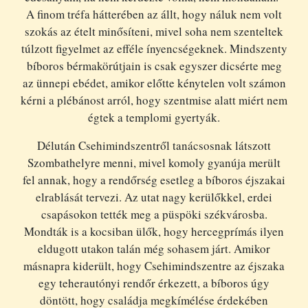
A finom tréfa hátterében az állt, hogy náluk nem volt
szokás az ételt minősíteni, mivel soha nem szenteltek
túlzott figyelmet az efféle ínyencségeknek. Mindszenty
bíboros bérmakörútjain is csak egyszer dicsérte meg
az ünnepi ebédet, amikor előtte kénytelen volt számon
kérni a plébánost arról, hogy szentmise alatt miért nem
égtek a templomi gyertyák.
Délután Csehimindszentről tanácsosnak látszott
Szombathelyre menni, mivel komoly gyanúja merült
fel annak, hogy a rendőrség esetleg a bíboros éjszakai
elrablását tervezi. Az utat nagy kerülőkkel, erdei
csapásokon tették meg a püspöki székvárosba.
Mondták is a kocsiban ülők, hogy hercegprímás ilyen
eldugott utakon talán még sohasem járt. Amikor
másnapra kiderült, hogy Csehimindszentre az éjszaka
egy teherautónyi rendőr érkezett, a bíboros úgy
döntött, hogy családja megkímélése érdekében