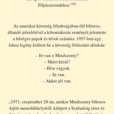
(6)
Főpásztorunkhoz.”
Az amerikai követség félrabságában élő bíboros,
állandó jelenlétével a kibontakozás reményét jelentette
a hűséges papok és hívek számára. 1957-ben egy
falusi legény kiáltott be a követség földszinti ablakán:
– Itt van-e Mindszenty?
– Miért kérdi?
– Híve vagyok.
– Itt van.
– Akkor jól van.
„1971. szeptember 28-án, amikor Mindszenty bíboros
kijött menedékhelyéről, kilépett a Szabadság térre és