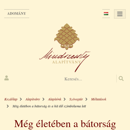
Ugrás
a
ADOMÁNY
tartalomra
Kezdőlap
Alapítvány
Alapítónk
Szövegtár
Méltatások
Még életében a bátorság és a hit élő szimbóluma lett
Még életében a bátorság