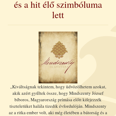
és a hit élő szimbóluma
lett
„Kiváltságnak tekintem, hogy üdvözölhetem azokat,
akik azért gyűltek össze, hogy Mindszenty József
bíboros, Magyarország prímása előtt kifejezzék
tiszteletüket halála tizedik évfordulóján. Mindszenty
az a ritka ember volt, aki még életében a bátorság és a