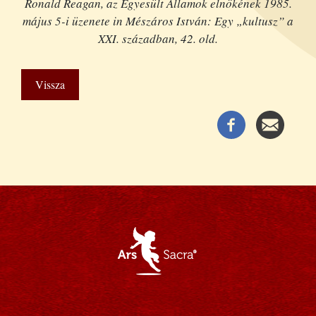
Ronald Reagan, az Egyesült Államok elnökének 1985.
május 5-i üzenete in Mészáros István: Egy „kultusz” a
XXI. században, 42. old.
Vissza