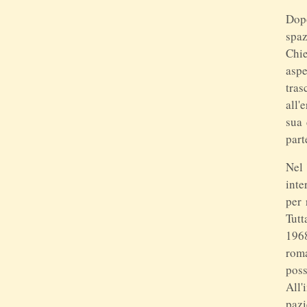
Dopo
spaz
Chie
aspe
tras
all'
sua 
part
Nel 
inte
per 
Tutt
1968
roma
poss
All'
pazi