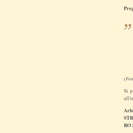
Preg
(Fo
Si p
all'
Arh
STR
RO 