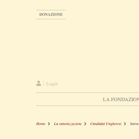
Salta
al
DONAZIONE
contenuto
principale
Login
LA FONDAZIO
Home
La canonizzazione
Candidati Ungheresi
Servo