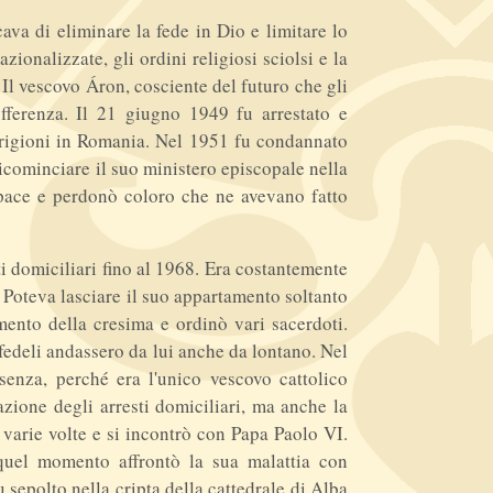
a di eliminare la fede in Dio e limitare lo
onalizzate, gli ordini religiosi sciolsi e la
 Il vescovo Áron, cosciente del futuro che gli
offerenza. Il 21 giugno 1949 fu arrestato e
 prigioni in Romania. Nel 1951 fu condannato
ricominciare il suo ministero episcopale nella
 pace e perdonò coloro che ne avevano fatto
sti domiciliari fino al 1968. Era costantemente
i. Poteva lasciare il suo appartamento soltanto
amento della cresima e ordinò vari sacerdoti.
fedeli andassero da lui anche da lontano. Nel
senza, perché era l'unico vescovo cattolico
ione degli arresti domiciliari, ma anche la
 varie volte e si incontrò con Papa Paolo VI.
 quel momento affrontò la sua malattia con
u sepolto nella cripta della cattedrale di Alba