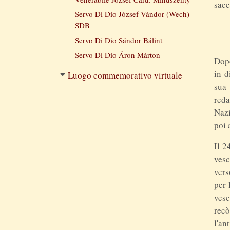
sace
Servo Di Dio József Vándor (Wech) 
SDB
Servo Di Dio Sándor Bálint
Servo Di Dio Áron Márton
Dopo
in d
Luogo commemorativo virtuale
sua 
reda
Nazi
poi 
Il 2
vesc
vers
per 
vesc
rec
l'an