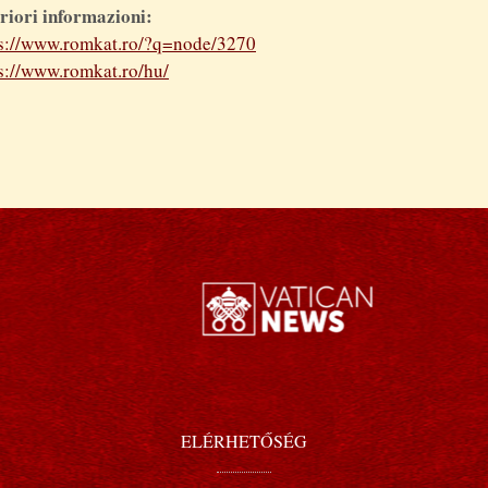
riori informazioni:
ps://www.romkat.ro/?q=node/3270
s://www.romkat.ro/hu/
ELÉRHETŐSÉG