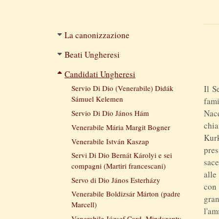
Filtered
La canonizzazione
navigation
Beati Ungheresi
Candidati Ungheresi
Servio Di Dio (Venerabile) Didák 
Il 
Sámuel Kelemen
fami
Nacq
Servio Di Dio János Hám
chi
Venerabile Mária Margit Bogner
Kur
Venerabile István Kaszap
pres
Servi Di Dio Bernát Károlyi e sei 
sace
compagni (Martiri francescani)
alle
Servo di Dio János Esterházy
con
Venerabile Boldizsár Márton (padre 
gra
Marcell)
l'am
Venerabile József Card. Mindszenty