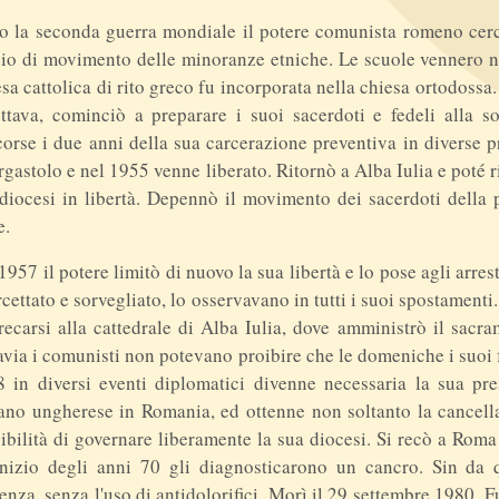
 la seconda guerra mondiale il potere comunista romeno cercav
io di movimento delle minoranze etniche. Le scuole vennero nazi
sa cattolica di rito greco fu incorporata nella chiesa ortodossa.
ttava, cominciò a preparare i suoi sacerdoti e fedeli alla s
corse i due anni della sua carcerazione preventiva in diverse
ergastolo e nel 1955 venne liberato. Ritornò a Alba Iulia e poté 
diocesi in libertà. Depennò il movimento dei sacerdoti della
e.
1957 il potere limitò di nuovo la sua libertà e lo pose agli arre
rcettato e sorvegliato, lo osservavano in tutti i suoi spostament
recarsi alla cattedrale di Alba Iulia, dove amministrò il sacr
avia i comunisti non potevano proibire che le domeniche i suoi 
 in diversi eventi diplomatici divenne necessaria la sua pre
no ungherese in Romania, ed ottenne non soltanto la cancellaz
ibilità di governare liberamente la sua diocesi. Si recò a Roma
inizio degli anni 70 gli diagnosticarono un cancro. Sin da
enza, senza l'uso di antidolorifici. Morì il 29 settembre 1980. F