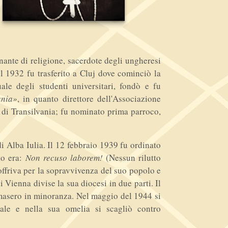
nante di religione, sacerdote degli ungheresi
el 1932 fu trasferito a Cluj dove cominciò la
uale degli studenti universitari, fondò e fu
ania»
, in quanto direttore dell'Associazione
i di Transilvania; fu nominato prima parroco,
 Alba Iulia. Il 12 febbraio 1939 fu ordinato
to era:
Non recuso laborem!
(Nessun rilutto
soffriva per la sopravvivenza del suo popolo e
i Vienna divise la sua diocesi in due parti. Il
rimasero in minoranza. Nel maggio del 1944 si
tale e nella sua omelia si scagliò contro