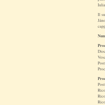
Iulia
Il s
Ján
capp
Num
Pro
Dioc
Vesc
Post
Proc
Proc
Post
Rico
Rico
Rico