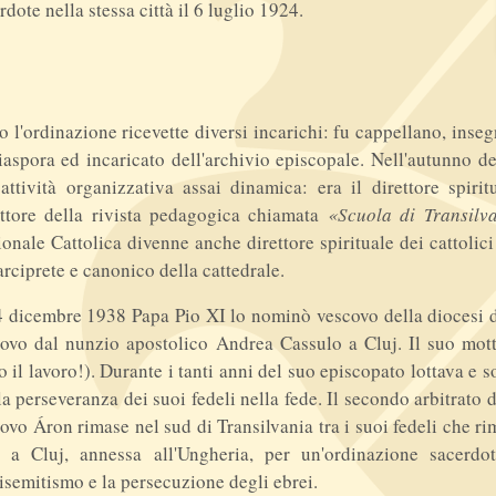
rdote nella stessa città il 6 luglio 1924.
 l'ordinazione ricevette diversi incarichi: fu cappellano, inseg
iaspora ed incaricato dell'archivio episcopale. Nell'autunno d
attività organizzativa assai dinamica: era il direttore spirit
ttore della rivista pedagogica chiamata
«Scuola di Transilv
onale Cattolica divenne anche direttore spirituale dei cattolic
arciprete e canonico della cattedrale.
4 dicembre 1938 Papa Pio XI lo nominò vescovo della diocesi di
ovo dal nunzio apostolico Andrea Cassulo a Cluj. Il suo mot
o il lavoro!). Durante i tanti anni del suo episcopato lottava e 
la perseveranza dei suoi fedeli nella fede. Il secondo arbitrato d
ovo Áron rimase nel sud di Transilvania tra i suoi fedeli che 
ò a Cluj, annessa all'Ungheria, per un'ordinazione sacerdo
tisemitismo e la persecuzione degli ebrei.