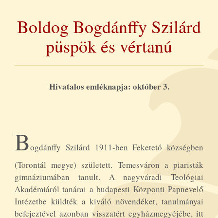
Boldog Bogdánffy Szilárd
püspök és vértanú
Hivatalos emléknapja: október 3.
B
ogdánffy Szilárd 1911-ben Feketetó községben
(Torontál megye) született. Temesváron a piaristák
gimnáziumában tanult. A nagyváradi Teológiai
Akadémiáról tanárai a budapesti Központi Papnevelő
Intézetbe küldték a kiváló növendéket, tanulmányai
befejeztével azonban visszatért egyházmegyéjébe, itt