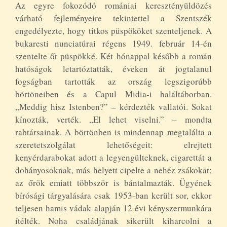
Az egyre fokozódó romániai keresztényüldözés
várható fejleményeire tekintettel a Szentszék
engedélyezte, hogy titkos püspököket szenteljenek. A
bukaresti nunciatúrai régens 1949. február 14-én
szentelte őt püspökké. Két hónappal később a román
hatóságok letartóztatták, éveken át jogtalanul
fogságban tartották az ország legszigorúbb
börtöneiben és a Capul Midia-i haláltáborban.
„Meddig hisz Istenben?” – kérdezték vallatói. Sokat
kínozták, verték. „El lehet viselni.” – mondta
rabtársainak. A börtönben is mindennap megtalálta a
szeretetszolgálat lehetőségeit: elrejtett
kenyérdarabokat adott a legyengülteknek, cigarettát a
dohányosoknak, más helyett cipelte a nehéz zsákokat;
az őrök emiatt többször is bántalmazták. Ügyének
bírósági tárgyalására csak 1953-ban került sor, ekkor
teljesen hamis vádak alapján 12 évi kényszermunkára
ítélték. Noha családjának sikerült kiharcolni a