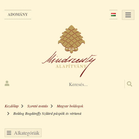
Ugrás
a
ADOMÁNY
tartalomra
Kezdőlap
Szentté avatás
Magyar boldogok
Boldog Bogdánffy Szilárd püspök és vértanú
Alkategóriák