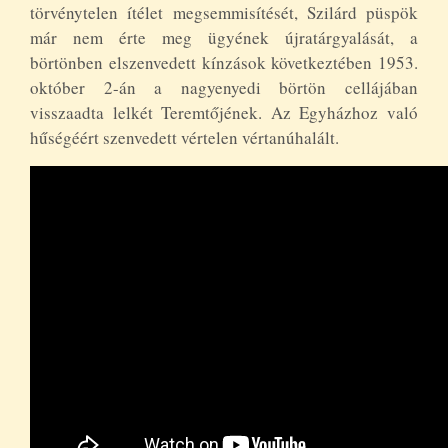
törvénytelen ítélet megsemmisítését, Szilárd püspök
már nem érte meg ügyének újratárgyalását, a
börtönben elszenvedett kínzások következtében 1953.
október 2-án a nagyenyedi börtön cellájában
visszaadta lelkét Teremtőjének. Az Egyházhoz való
hűségéért szenvedett vértelen vértanúhalált.