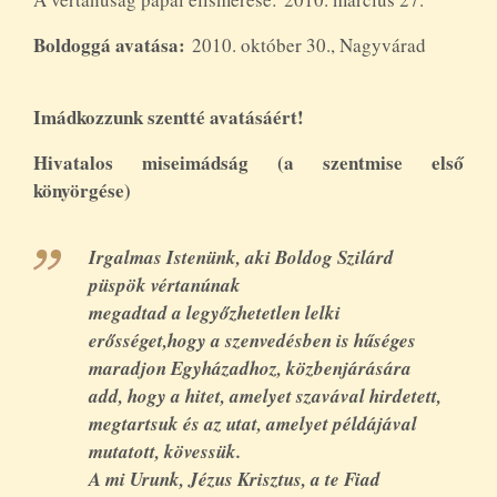
Boldoggá avatása:
2010. október 30., Nagyvárad
Imádkozzunk szentté avatásáért!
Hivatalos miseimádság (a szentmise első
könyörgése)
Irgalmas Istenünk, aki Boldog Szilárd
püspök vértanúnak
megadtad a legyőzhetetlen lelki
erősséget,hogy a szenvedésben is hűséges
maradjon Egyházadhoz, közbenjárására
add, hogy a hitet, amelyet szavával hirdetett,
megtartsuk és az utat, amelyet példájával
mutatott, kövessük.
A mi Urunk, Jézus Krisztus, a te Fiad