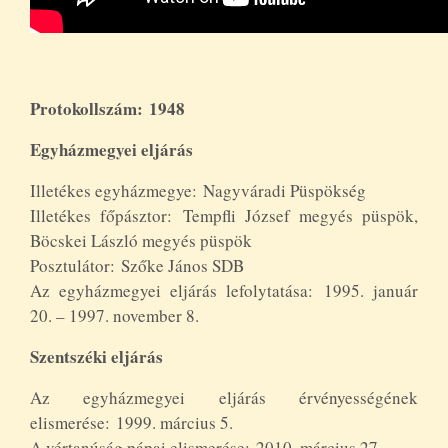
Protokollszám: 1948
Egyházmegyei eljárás
Illetékes egyházmegye: Nagyváradi Püspökség
Illetékes főpásztor: Tempfli József megyés püspök,
Böcskei László megyés püspök
Posztulátor: Szőke János SDB
Az egyházmegyei eljárás lefolytatása: 1995. január
20. – 1997. november 8.
Szentszéki eljárás
Az egyházmegyei eljárás érvényességének
elismerése: 1999. március 5.
A vértanúság pápai elismerése: 2010. március 27.