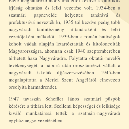
Élete meghatározó motívuma ettől kezdve a katolikus
ifjúság oktatása és lelki vezetése volt. 1934-ben a
szatmári papnevelde helyettes tanárává és
prefektusává nevezték ki, 1935-től kezdve pedig több
nagyváradi tanintézmény hittanáraként és lelki
vezetőjeként működött. 1939-ben a román hatóságok
koholt vádak alapján letartóztatták és kitoloncolták
Magyarországra, ahonnan csak 1940 szeptemberében
térhetett haza Nagyváradra. Folytatta oktatói-nevelői
tevékenységét, a háború után oroszlánrészt vállalt a
nagyváradi iskolák újjászervezésében. 1945-ben
megalapította a Merici Szent Angéláról elnevezett
orsolyita harmadrendet.
1947 tavaszán Scheffler János szatmári püspök
kérésére a titkára lett. Szellemi képességei és lelkisége
kiváló munkatárssá tették a szatmári-nagyváradi
egyházmegye vezetésében.