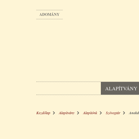
Ugrás
a
ADOMÁNY
tartalomra
ALAPÍTVÁNY
Kezdőlap
Alapítvány
Alapítónk
Szövegtár
Anekd