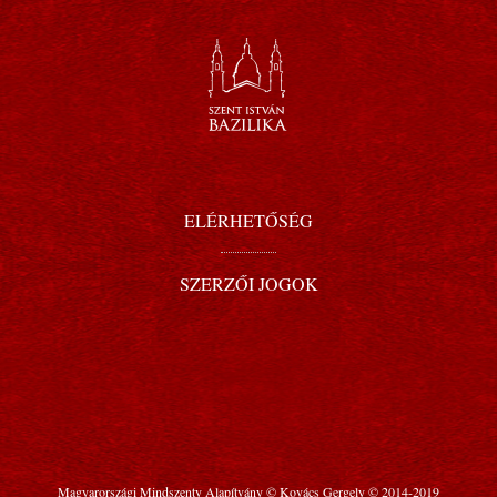
ELÉRHETŐSÉG
SZERZŐI JOGOK
Magyarországi Mindszenty Alapítvány © Kovács Gergely © 2014-2019