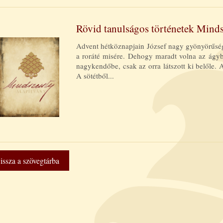
Rövid tanulságos történetek Minds
Advent hétköznapjain József nagy gyönyörűsége
a roráté misére. Dehogy maradt volna az ágyb
nagykendőbe, csak az orra látszott ki belőle. A
A sötétből...
issza a szövegtárba