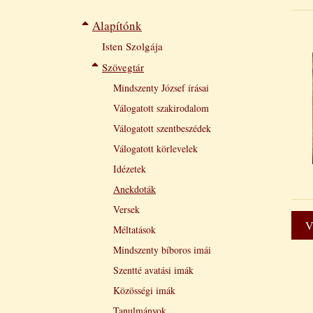
Filtered
Alapítónk
Isten Szolgája
navigation
Szövegtár
Mindszenty József írásai
Válogatott szakirodalom
Válogatott szentbeszédek
Válogatott körlevelek
Idézetek
Anekdoták
Versek
V
Méltatások
Mindszenty bíboros imái
Szentté avatási imák
Közösségi imák
Tanulmányok