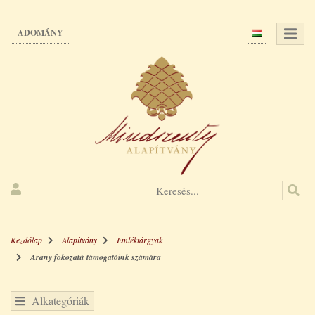
Ugrás
a
ADOMÁNY
tartalomra
Kezdőlap
Alapítvány
Emléktárgyak
Arany fokozatú támogatóink számára
Alkategóriák