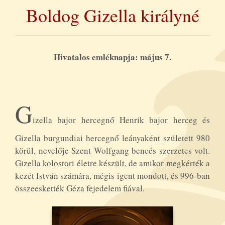
Boldog Gizella királyné
Hivatalos emléknapja: május 7.
G
izella bajor hercegnő Henrik bajor herceg és
Gizella burgundiai hercegnő leányaként született 980
körül, nevelője Szent Wolfgang bencés szerzetes volt.
Gizella kolostori életre készült, de amikor megkérték a
kezét István számára, mégis igent mondott, és 996-ban
összeeskették Géza fejedelem fiával.