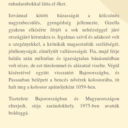
ruhadarabokkal látta el őket.
Istvánnal kötött házasságát a kölcsönös
nagyrabecsülés, gyengédség jellemezte, Gizella
gyakran elkísérte férjét a sok nehézséggel járó
országjáró körutakra is. Irgalmas szívű és adakozó volt
a szegényekkel, a krónikák magasztalták szelídségét,
jótékonyságát, elmélyült vallásosságát. Fia, majd férje
halála után méltatlan és igazságtalan bánásmódban
volt része, de ezt türelemmel és alázattal viselte. Végül
kíséretével együtt visszatért Bajorországba, és
Passauban belépett a bencés nővérek kolostorába, itt
halt meg a kolostor apátnőjeként 1059-ben.
Tisztelete Bajorországban és Magyarországon
elterjedt, sírja zarándokhely. 1975-ben avatták
boldoggá.