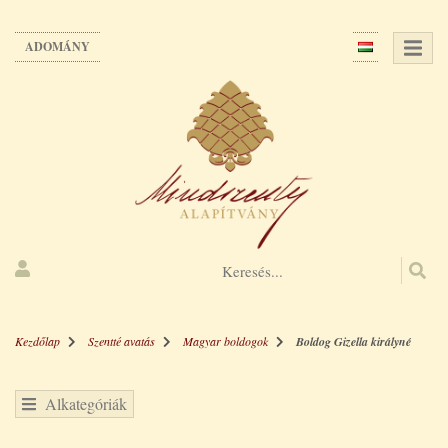
Ugrás
a
ADOMÁNY
tartalomra
Kezdőlap
Szentté avatás
Magyar boldogok
Boldog Gizella királyné
Alkategóriák